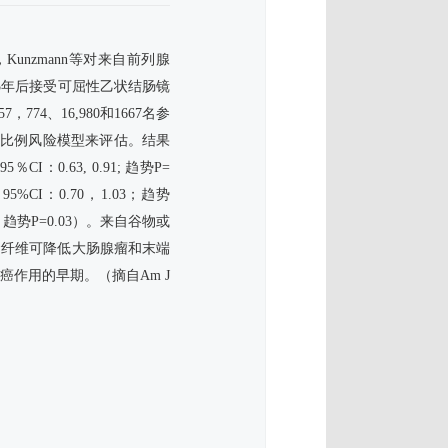
nzmann等对来自前列腺
5年后接受可屈性乙状结肠镜
、16,980和1667名参
x比例风险模型来评估。结果
.63, 0.91; 趋势P=
CI：0.70，1.03；趋势
，趋势P=0.03）。来自谷物或
食纤维可降低大肠腺瘤和末端
作用的早期。（摘自Am J