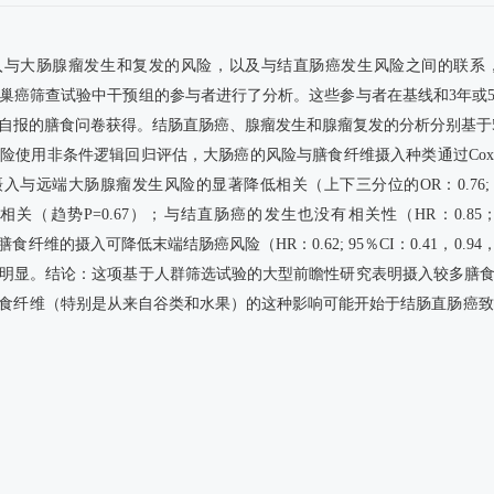
与大肠腺瘤发生和复发的风险，以及与结直肠癌发生风险之间的联系，Ku
巢癌筛查试验中干预组的参与者进行了分析。这些参与者在基线和3年或
报的膳食问卷获得。结肠直肠癌、腺瘤发生和腺瘤复发的分析分别基于57，774
险使用非条件逻辑回归评估，大肠癌的风险与膳食纤维摄入种类通过Co
远端大肠腺瘤发生风险的显著降低相关（上下三分位的OR：0.76; 95％CI：0
相关（趋势P=0.67）；与结直肠癌的发生也没有相关性（HR：0.85；95%
膳食纤维的摄入可降低末端结肠癌风险（HR：0.62; 95％CI：0.41，0.94
明显。结论：这项基于人群筛选试验的大型前瞻性研究表明摄入较多膳
食纤维（特别是从来自谷类和水果）的这种影响可能开始于结肠直肠癌致癌
）