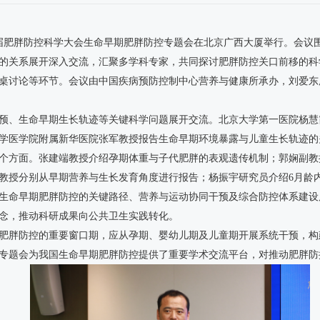
一届肥胖防控科学大会生命早期肥胖防控专题会在北京广西大厦举行。会议
的关系展开深入交流，汇聚多学科专家，共同探讨肥胖防控关口前移的科
桌讨论等环节。会议由中国疾病预防控制中心营养与健康所承办，刘爱东
预、生命早期生长轨迹等关键科学问题展开交流。北京大学第一医院杨慧
学医学院附属新华医院张军教授报告生命早期环境暴露与儿童生长轨迹的
个方面。张建端教授介绍孕期体重与子代肥胖的表观遗传机制；郭娴副教
教授分别从早期营养与生长发育角度进行报告；杨振宇研究员介绍6月龄
生命早期肥胖防控的关键路径、营养与运动协同干预及综合防控体系建设
念，推动科研成果向公共卫生实践转化。
肥胖防控的重要窗口期，应从孕期、婴幼儿期及儿童期开展系统干预，构
专题会为我国生命早期肥胖防控提供了重要学术交流平台，对推动肥胖防